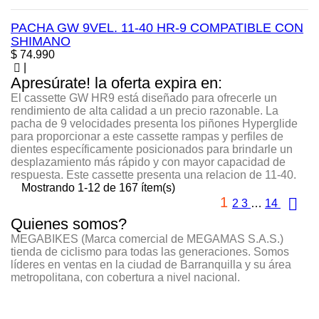
PACHA GW 9VEL. 11-40 HR-9 COMPATIBLE CON
SHIMANO
Precio
$ 74.990
|
Apresúrate! la oferta expira en:
El cassette GW HR9 está diseñado para ofrecerle un
rendimiento de alta calidad a un precio razonable. La
pacha de 9 velocidades presenta los piñones Hyperglide
para proporcionar a este cassette rampas y perfiles de
dientes específicamente posicionados para brindarle un
desplazamiento más rápido y con mayor capacidad de
respuesta. Este cassette presenta una relacion de 11-40.
Mostrando 1-12 de 167 ítem(s)
1

2
3
…
14
Quienes somos?
MEGABIKES (Marca comercial de MEGAMAS S.A.S.)
tienda de ciclismo para todas las generaciones. Somos
líderes en ventas en la ciudad de Barranquilla y su área
metropolitana, con cobertura a nivel nacional.
CONTÁCTANOS