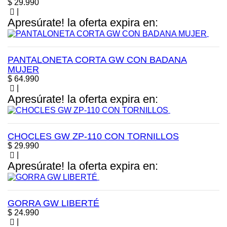
Precio
$ 29.990
|
Apresúrate! la oferta expira en:
PANTALONETA CORTA GW CON BADANA
MUJER
Precio
$ 64.990
|
Apresúrate! la oferta expira en:
CHOCLES GW ZP-110 CON TORNILLOS
Precio
$ 29.990
|
Apresúrate! la oferta expira en:
GORRA GW LIBERTÉ
Precio
$ 24.990
|