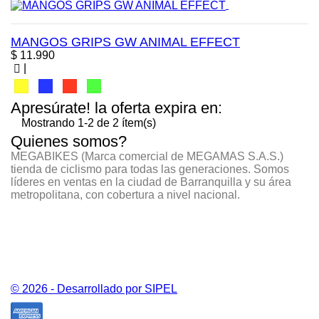
MANGOS GRIPS GW ANIMAL EFFECT
Precio
$ 11.990
|
Amarillo
Azul
Rojo
Verde
Apresúrate! la oferta expira en:
Mostrando 1-2 de 2 ítem(s)
Quienes somos?
MEGABIKES (Marca comercial de MEGAMAS S.A.S.)
tienda de ciclismo para todas las generaciones. Somos
líderes en ventas en la ciudad de Barranquilla y su área
metropolitana, con cobertura a nivel nacional.
CONTÁCTANOS
PRODUCTOS
NUESTRA EMPRESA
© 2026 - Desarrollado por SIPEL