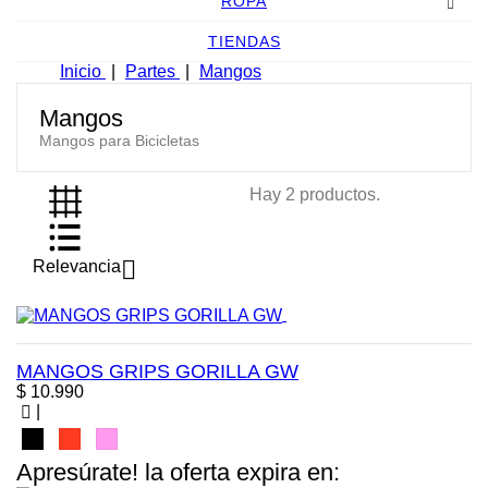
ROPA
TIENDAS
Inicio
Partes
Mangos
Mangos
Mangos para Bicicletas
Hay 2 productos.

Relevancia
MANGOS GRIPS GORILLA GW
Precio
$ 10.990
|
Negro
Rojo
Rosa
Apresúrate! la oferta expira en: