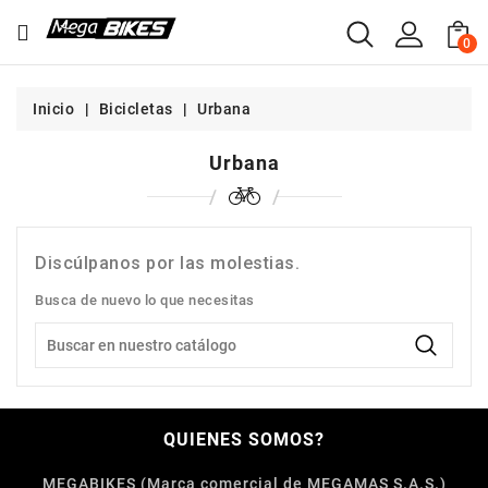
CATEGORÍA
0
NOSOTROS
Inicio
Bicicletas
Urbana
BICICLETAS
Urbana
REPUESTOS
ACCESORIOS
Discúlpanos por las molestias.
SERVICIOS
Busca de nuevo lo que necesitas
FITNESS
ROPA
TIENDAS
QUIENES SOMOS?
MEGABIKES (Marca comercial de MEGAMAS S.A.S.)