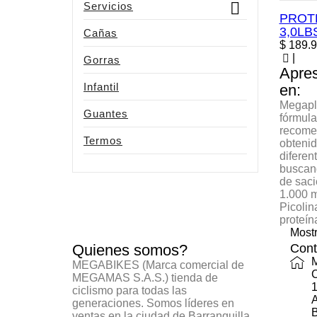

Servicios
PROT
3,0LB
Cañas
Precio
$ 189.
|
Gorras
Apres
Infantil
en:
Megaple
Guantes
fórmula
recomen
Termos
obtenid
diferen
buscand
de saci
1.000 m
Picolin
proteín
Mostr
Quienes somos?
Cont
MEGABIKES (Marca comercial de
C
MEGAMAS S.A.S.) tienda de
ciclismo para todas las
A
generaciones. Somos líderes en
B
ventas en la ciudad de Barranquilla