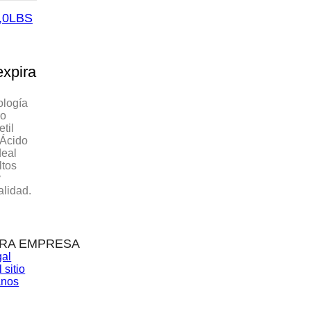
,0LBS
expira
ología
ro
til
 Ácido
deal
ltos
y
alidad.
RA EMPRESA
gal
 sitio
anos