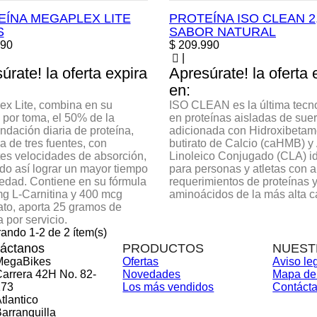
EÍNA MEGAPLEX LITE
PROTEÍNA ISO CLEAN 2
S
SABOR NATURAL
Precio
990
$ 209.990
|
úrate! la oferta expira
Apresúrate! la oferta 
en:
x Lite, combina en su
ISO CLEAN es la última tecn
 por toma, el 50% de la
en proteínas aisladas de sue
dación diaria de proteína,
adicionada con Hidroxibetame
a de tres fuentes, con
butirato de Calcio (caHMB) y
tes velocidades de absorción,
Linoleico Conjugado (CLA) i
o así lograr un mayor tiempo
para personas y atletas con a
edad. Contiene en su fórmula
requerimientos de proteínas 
g L-Carnitina y 400 mcg
aminoácidos de la más alta c
ato, aporta 25 gramos de
a por servicio.
ando 1-2 de 2 ítem(s)
áctanos
PRODUCTOS
NUEST
MegaBikes
Ofertas
Aviso le
arrera 42H No. 82-
Novedades
Mapa del
173
Los más vendidos
Contáct
tlantico
arranquilla